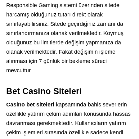
Responsible Gaming sistemi üzerinden sitede
harcamış olduğunuz tutarı direkt olarak
sınırlayabilirsiniz. Sitede geçirdiğiniz zamanı da
sınırlandırmanıza olanak verilmektedir. Koymuş
olduğunuz bu limitlerde değişim yapmanıza da
olanak verilmektedir. Fakat değişimin işleme
alınması için 7 günlük bir bekleme süreci
mevcuttur.
Bet Casino Siteleri
Casino bet siteleri
kapsamında bahis severlerin
özellikle yatırım çekim adımları konusunda hassas
davranması gerekmektedir. Kullanıcıların yatırım
çekim işlemleri sırasında özellikle sadece kendi