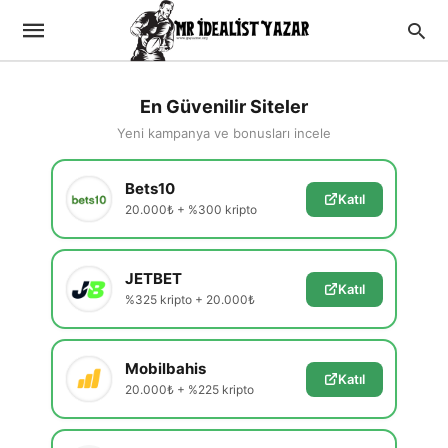
En Güvenilir Siteler
Yeni kampanya ve bonusları incele
Bets10
Katıl
20.000₺ + %300 kripto
JETBET
Katıl
%325 kripto + 20.000₺
Mobilbahis
Katıl
20.000₺ + %225 kripto