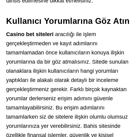
tahsis edilmesine dikkat etmelisiniz.
Kullanıcı Yorumlarına Göz Atın
Casino bet siteleri
aracılığı ile işlem
gerçekleştirmeden ve kayıt adımlarını
tamamlamadan önce kullanıcıların konuya ilişkin
yorumlarına da bir göz atmalısınız. Sitede sunulan
olanaklara ilişkin kullanıcıların hangi yorumları
yaptıkları ile alakalı olarak detaylı bir inceleme
gerçekleştirmeniz gerekir. Farklı birçok kaynaktan
yorumlar derlerseniz erişim adımını güvenle
tamamlayabilirsiniz. Bu erişim adımlarını
tamamlarken siz de sitelere ilişkin olumlu olumsuz
yorumlarınıza yer verebilirsiniz. Bahis sitesinde
özellikle finansal işlemler, güvenlik ve kişisel