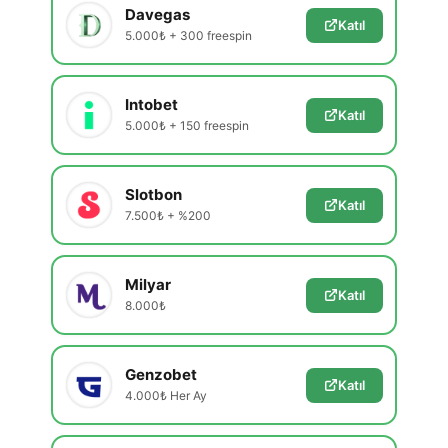
Davegas
Katıl
5.000₺ + 300 freespin
Intobet
Katıl
5.000₺ + 150 freespin
Slotbon
Katıl
7.500₺ + %200
Milyar
Katıl
8.000₺
Genzobet
Katıl
4.000₺ Her Ay