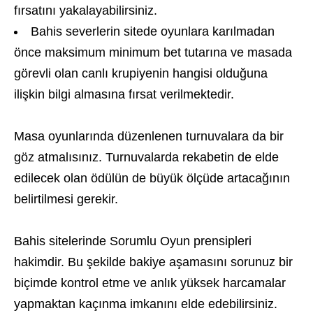
fırsatını yakalayabilirsiniz.
Bahis severlerin sitede oyunlara karılmadan
önce maksimum minimum bet tutarına ve masada
görevli olan canlı krupiyenin hangisi olduğuna
ilişkin bilgi almasına fırsat verilmektedir.
Masa oyunlarında düzenlenen turnuvalara da bir
göz atmalısınız. Turnuvalarda rekabetin de elde
edilecek olan ödülün de büyük ölçüde artacağının
belirtilmesi gerekir.
Bahis sitelerinde Sorumlu Oyun prensipleri
hakimdir. Bu şekilde bakiye aşamasını sorunuz bir
biçimde kontrol etme ve anlık yüksek harcamalar
yapmaktan kaçınma imkanını elde edebilirsiniz.