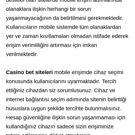
destekli olan sitelerde mobile erişim adımlarında
olanaklara ilişkin herhangi bir sorun
yaşanmayacağının da belirtilmesi gerekmektedir.
Kullanıcıların mobile sistemde tüm olanaklardan
yer ve zaman kısıtlamaları olmadan istifade ederek
erişim verimliliğini artırması için imkan
verilmektedir.
Casino bet siteleri
mobile erişimde cihaz seçimi
konusunda kullanıcılarını uyarmaktadır. Tercih
ettiğiniz cihazdan siz sorumlusunuz. Cihaz ve
internet bağlantısı seçim adımında sitenin belirttiği
hususlara uygun şekilde tercihte bulunmalısınız.
Hesap güvenliğine ilişkin sorun yaşanmaması için
kullandığınız cihazın sadece sizin erişiminize