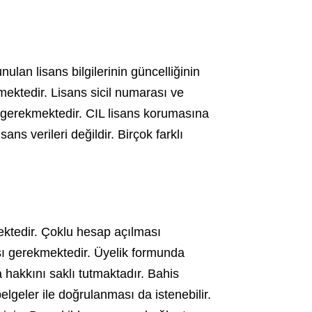
nulan lisans bilgilerinin güncelliğinin
ektedir. Lisans sicil numarası ve
ız gerekmektedir. CIL lisans korumasına
ns verileri değildir. Birçok farklı
ktedir. Çoklu hesap açılması
ası gerekmektedir. Üyelik formunda
a hakkını saklı tutmaktadır. Bahis
lgeler ile doğrulanması da istenebilir.