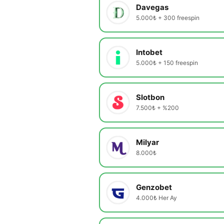
Davegas
5.000₺ + 300 freespin
Intobet
5.000₺ + 150 freespin
Slotbon
7.500₺ + %200
Milyar
8.000₺
Genzobet
4.000₺ Her Ay