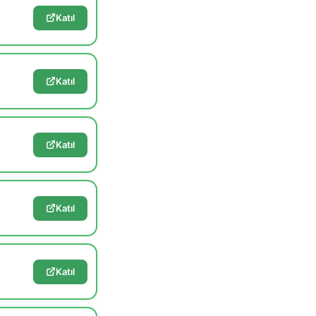
Katıl
Katıl
Katıl
Katıl
Katıl