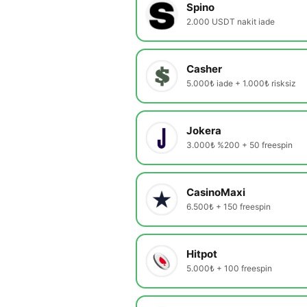
Spino
2.000 USDT nakit iade
Casher
5.000₺ iade + 1.000₺ risksiz
Jokera
3.000₺ %200 + 50 freespin
CasinoMaxi
6.500₺ + 150 freespin
Hitpot
5.000₺ + 100 freespin