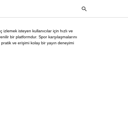
 izlemek isteyen kullanıcılar için hızlı ve
nilir bir platformdur. Spor karşılaşmalarını
n pratik ve erişimi kolay bir yayın deneyimi
Typ
your
sea
que
and
hit
ente