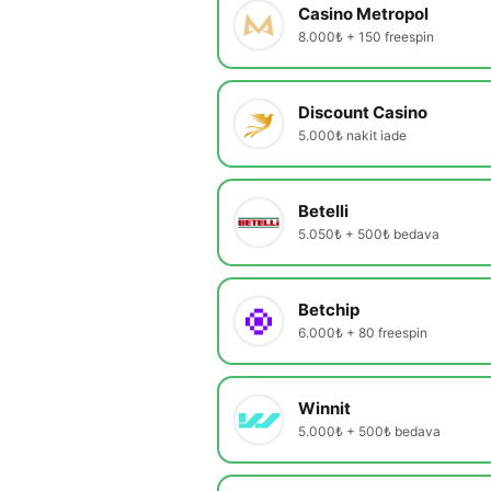
Casino Metropol
8.000₺ + 150 freespin
Discount Casino
5.000₺ nakit iade
Betelli
5.050₺ + 500₺ bedava
Betchip
6.000₺ + 80 freespin
Winnit
5.000₺ + 500₺ bedava