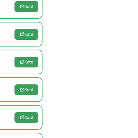
Katıl
Katıl
Katıl
Katıl
Katıl